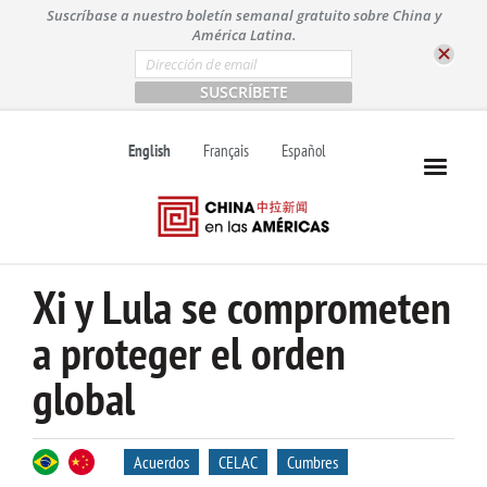
S
Suscríbase a nuestro boletín semanal gratuito sobre China y
k
América Latina.
i
E
m
p
a
t
i
l
o
English
Français
Español
*
c
o
n
t
e
n
Xi y Lula se comprometen
t
a proteger el orden
global
Acuerdos
CELAC
Cumbres