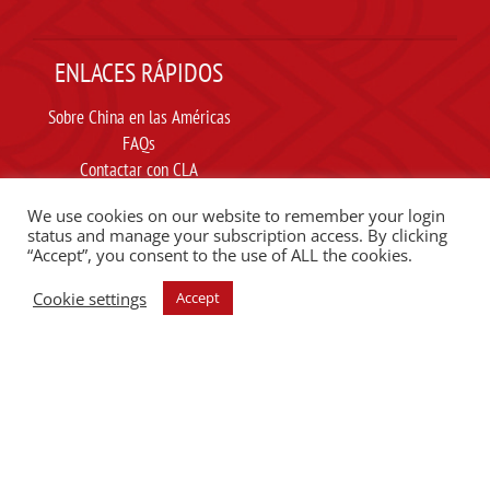
ENLACES RÁPIDOS
Sobre China en las Américas
FAQs
Contactar con CLA
Suscribir
We use cookies on our website to remember your login
Carta ética
status and manage your subscription access. By clicking
“Accept”, you consent to the use of ALL the cookies.
SIGUE A CLA EN REDES SOCIALES
Cookie settings
Accept
ESCUCHE EL PODCAST DEL CLA
Copyright @2025 Proyecto Africa-China