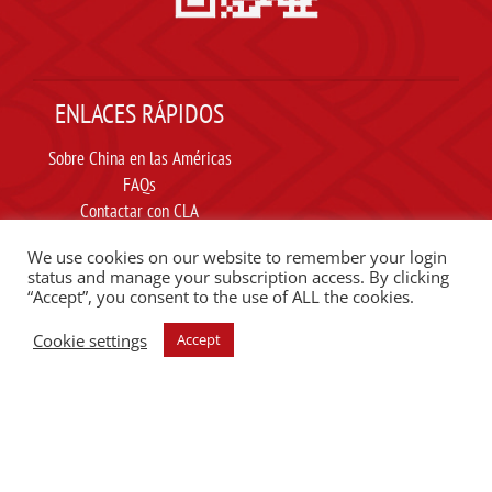
ENLACES RÁPIDOS
Sobre China en las Américas
FAQs
Contactar con CLA
Suscribir
We use cookies on our website to remember your login
Carta ética
status and manage your subscription access. By clicking
“Accept”, you consent to the use of ALL the cookies.
SIGUE A CLA EN REDES SOCIALES
Cookie settings
Accept
ESCUCHE EL PODCAST DEL CLA