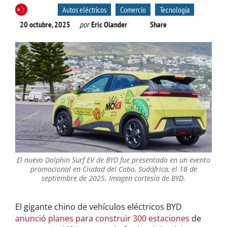
Autos eléctricos
Comercio
Tecnología
20 octubre, 2025
por
Eric Olander
Share
El nuevo Dolphin Surf EV de BYD fue presentado en un evento
promocional en Ciudad del Cabo, Sudáfrica, el 18 de
septiembre de 2025. Imagen cortesía de BYD.
El gigante chino de vehículos eléctricos BYD
anunció planes para construir 300 estaciones
de