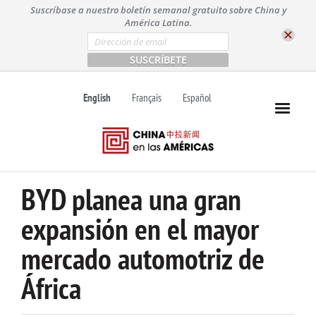
S
Suscríbase a nuestro boletín semanal gratuito sobre China y
k
América Latina.
i
E
m
p
a
t
i
l
o
English
Français
Español
*
c
o
n
t
e
n
BYD planea una gran
t
expansión en el mayor
mercado automotriz de
África