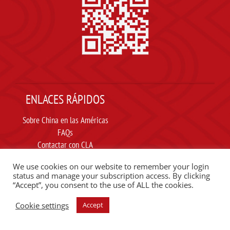
ENLACES RÁPIDOS
Sobre China en las Américas
FAQs
Contactar con CLA
Suscribir
We use cookies on our website to remember your login
Carta ética
status and manage your subscription access. By clicking
“Accept”, you consent to the use of ALL the cookies.
SIGUE A CLA EN REDES SOCIALES
Cookie settings
Accept