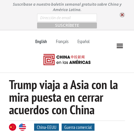
S
Suscríbase a nuestro boletín semanal gratuito sobre China y
k
América Latina.
i
E
m
p
a
t
i
l
o
English
Français
Español
*
c
o
n
t
e
n
Trump viaja a Asia con la
t
mira puesta en cerrar
acuerdos con China
China-EEUU
Guerra comercial