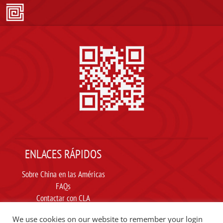
ENLACES RÁPIDOS
Sobre China en las Américas
FAQs
Contactar con CLA
Suscribir
We use cookies on our website to remember your login
Carta ética