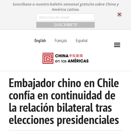
S
Suscríbase a nuestro boletín semanal gratuito sobre China y
k
América Latina.
i
E
m
p
a
t
i
l
o
English
Français
Español
*
c
o
n
t
e
n
Embajador chino en Chile
t
confía en continuidad de
la relación bilateral tras
elecciones presidenciales