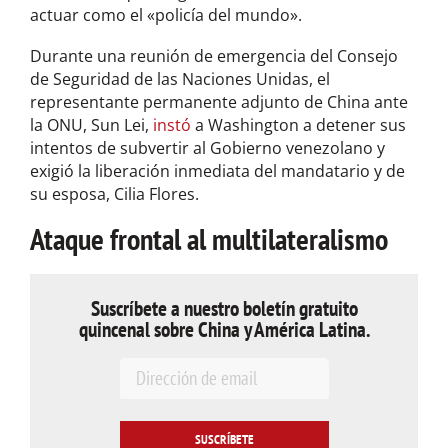
actuar como el «policía del mundo».
Durante una reunión de emergencia del Consejo
de Seguridad de las Naciones Unidas, el
representante permanente adjunto de China ante
la ONU, Sun Lei,
instó
a Washington a detener sus
intentos de subvertir al Gobierno venezolano y
exigió la liberación inmediata del mandatario y de
su esposa, Cilia Flores.
Ataque frontal al multilateralismo
Suscríbete a nuestro boletín gratuito
quincenal sobre China y América Latina.
E
m
a
i
l