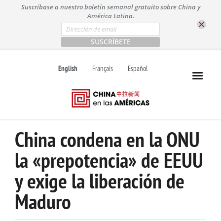
S
Suscríbase a nuestro boletín semanal gratuito sobre China y
k
América Latina.
i
E
m
p
a
t
i
l
o
English
Français
Español
*
c
o
n
t
e
n
China condena en la ONU
t
la «prepotencia» de EEUU
y exige la liberación de
Maduro