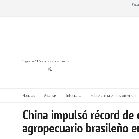
S
Sus
k
i
p
t
o
c
o
n
Sigue a CLA en redes sociales
t
e
n
t
Noticias
Análisis
Infografía
Sobre China en Las Américas
China impulsó récord de 
agropecuario brasileño 