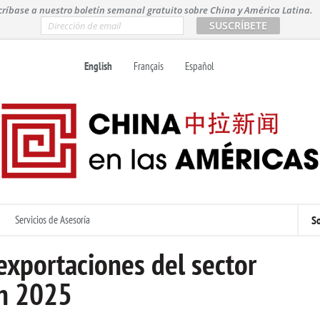
críbase a nuestro boletín semanal gratuito sobre China y América Latina.
E
m
a
i
English
Français
Español
l
*
Servicios de Asesoría
So
exportaciones del sector
en 2025