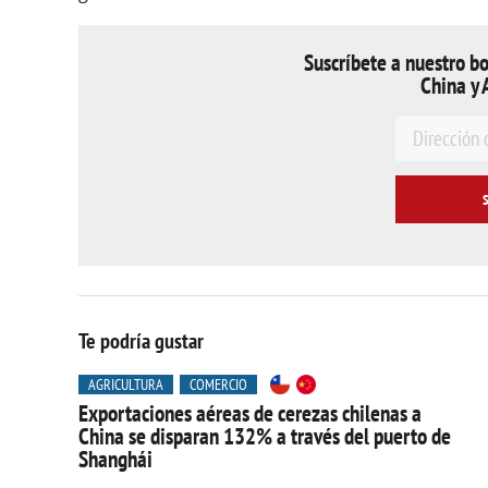
Suscríbete a nuestro bo
China y 
E
m
a
i
l
*
Te podría gustar
AGRICULTURA
COMERCIO
Exportaciones aéreas de cerezas chilenas a
China se disparan 132% a través del puerto de
Shanghái