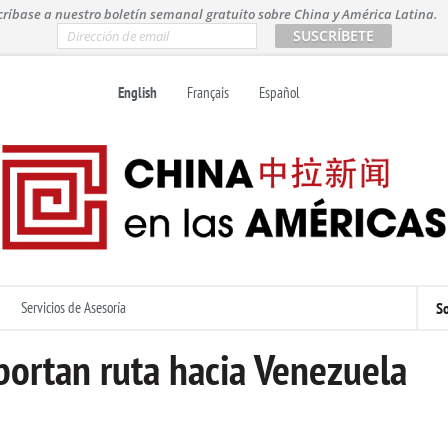
críbase a nuestro boletín semanal gratuito sobre China y América Latina.
E
m
a
i
English
Français
Español
l
*
Servicios de Asesoría
So
ortan ruta hacia Venezuela