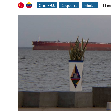
China-EEUU
Geopolítica
Petróleo
13 en