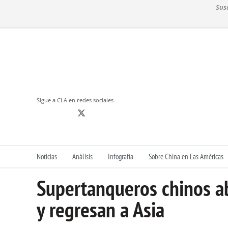
S
Sus
k
i
p
t
o
c
o
n
Sigue a CLA en redes sociales
t
e
n
t
Noticias
Análisis
Infografía
Sobre China en Las Américas
Supertanqueros chinos ab
y regresan a Asia