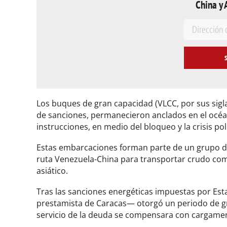
China y 
E
m
a
i
l
*
Los buques de gran capacidad (VLCC, por sus sigla
de sanciones, permanecieron anclados en el océa
instrucciones, en medio del bloqueo y la crisis pol
Estas embarcaciones forman parte de un grupo d
ruta Venezuela-China para transportar crudo como
asiático.
Tras las sanciones energéticas impuestas por Est
prestamista de Caracas— otorgó un periodo de gr
servicio de la deuda se compensara con cargamen