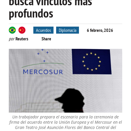
busca vínculos más
profundos
Acuerdos
Diplomacia
6 febrero, 2026
por
Reuters
Share
Un trabajador prepara el escenario para la ceremonia de
firma del acuerdo entre la Unión Europea y el Mercosur en el
Gran Teatro José Asunción Flores del Banco Central del