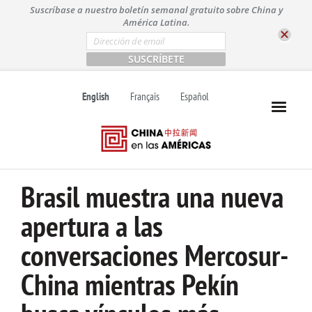
S
Suscríbase a nuestro boletín semanal gratuito sobre China y
k
América Latina.
i
E
m
p
a
t
i
l
o
English
Français
Español
*
c
o
n
t
e
n
Brasil muestra una nueva
t
apertura a las
conversaciones Mercosur-
China mientras Pekín