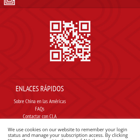
ENLACES RÁPIDOS
Sobre China en las Américas
FAQs
Contactar con CLA
Suscribir
We use cookies on our website to remember your login
Carta ética
status and manage your subscription access. By clicking