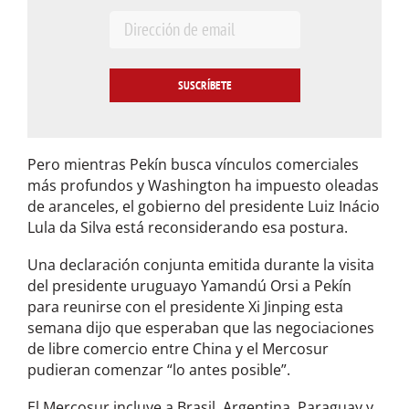
E
m
a
i
l
*
Pero mientras Pekín busca vínculos comerciales
más profundos y Washington ha impuesto oleadas
de aranceles, el gobierno del presidente Luiz Inácio
Lula da Silva está reconsiderando esa postura.
Una declaración conjunta emitida durante la visita
del presidente uruguayo Yamandú Orsi a Pekín
para reunirse con el presidente Xi Jinping esta
semana dijo que esperaban que las negociaciones
de libre comercio entre China y el Mercosur
pudieran comenzar “lo antes posible”.
El Mercosur incluye a Brasil, Argentina, Paraguay y