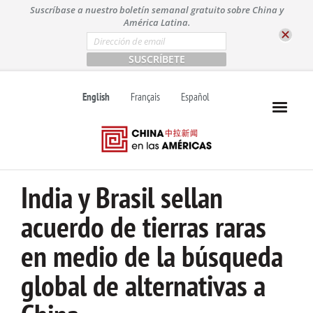
S
Suscríbase a nuestro boletín semanal gratuito sobre China y
k
América Latina.
i
E
m
p
a
t
i
l
o
English
Français
Español
*
c
o
n
t
e
n
India y Brasil sellan
t
acuerdo de tierras raras
en medio de la búsqueda
global de alternativas a