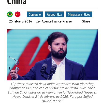
China
Comercio
Geopolítica
Minerales críticos
25 febrero, 2026
por
Agence France-Presse
Share
El primer ministro de la India, Narendra Modi (derecha),
camina de la mano con el presidente de Brasil, Luiz Inácio
Lula da Silva, antes de su reunión en la Hyderabad House en
Nueva Delhi, el 21 de febrero de 2026. Foto por Sajjad
HUSSAIN / AFP