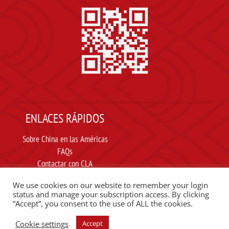
ENLACES RÁPIDOS
Sobre China en las Américas
FAQs
Contactar con CLA
Suscribir
We use cookies on our website to remember your login
Carta ética
status and manage your subscription access. By clicking
“Accept”, you consent to the use of ALL the cookies.
SIGUE A CLA EN REDES SOCIALES
Cookie settings
Accept