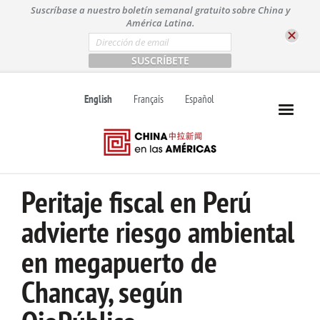
S
Suscríbase a nuestro boletín semanal gratuito sobre China y
k
América Latina.
i
E
m
p
a
t
i
l
o
English
Français
Español
*
c
o
n
t
e
n
Peritaje fiscal en Perú
t
advierte riesgo ambiental
en megapuerto de
Chancay, según