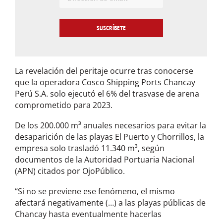
E
m
a
i
l
*
La revelación del peritaje ocurre tras conocerse
que la operadora Cosco Shipping Ports Chancay
Perú S.A. solo ejecutó el 6% del trasvase de arena
comprometido para 2023.
De los 200.000 m³ anuales necesarios para evitar la
desaparición de las playas El Puerto y Chorrillos, la
empresa solo trasladó 11.340 m³, según
documentos de la Autoridad Portuaria Nacional
(APN) citados por OjoPúblico.
“Si no se previene ese fenómeno, el mismo
afectará negativamente (…) a las playas públicas de
Chancay hasta eventualmente hacerlas