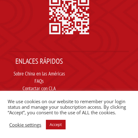
ENLACES RÁPIDOS
Sobre China en las Américas
FAQs
Contactar con CLA
Suscribir
We use cookies on our website to remember your login
Carta ética
status and manage your subscription access. By clicking
“Accept”, you consent to the use of ALL the cookies.
SIGUE A CLA EN REDES SOCIALES
Cookie settings
Accept