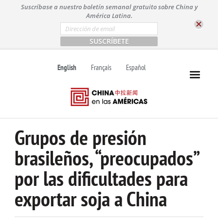
S
Suscríbase a nuestro boletín semanal gratuito sobre China y
k
América Latina.
i
E
m
p
a
t
i
l
o
English
Français
Español
*
c
o
n
t
e
n
Grupos de presión
t
brasileños, “preocupados”
por las dificultades para
exportar soja a China