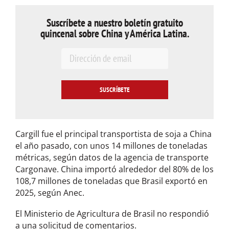
Suscríbete a nuestro boletín gratuito
quincenal sobre China y América Latina.
E
m
a
i
l
*
Cargill fue el principal transportista de ⁠soja a China
‌el año pasado, con unos 14 millones de toneladas
métricas, ⁠según datos de la agencia de transporte
Cargonave. China importó alrededor del 80% ‌de los
108,7 millones de toneladas que Brasil exportó en
2025, ⁠según Anec.
El Ministerio de Agricultura de Brasil no respondió
a ⁠una solicitud de ‌comentarios.