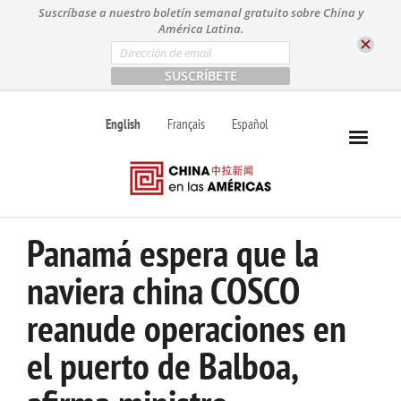
S
Suscríbase a nuestro boletín semanal gratuito sobre China y
k
América Latina.
i
E
m
p
a
t
i
l
o
English
Français
Español
*
c
o
n
t
e
n
Panamá espera que la
t
naviera china COSCO
reanude operaciones en
el puerto de Balboa,