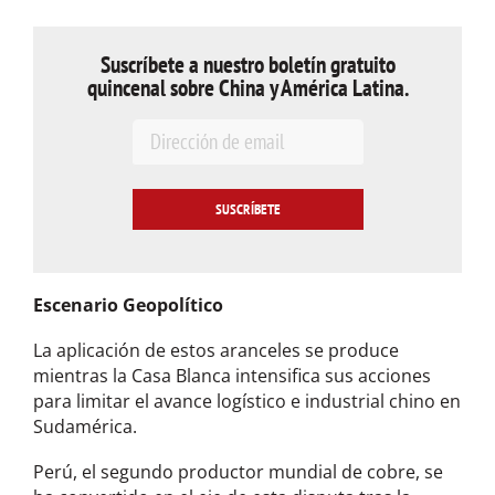
Suscríbete a nuestro boletín gratuito
quincenal sobre China y América Latina.
E
m
a
i
l
*
Escenario Geopolítico
La aplicación de estos aranceles se produce
mientras la Casa Blanca intensifica sus acciones
para limitar el avance logístico e industrial chino en
Sudamérica.
Perú, el segundo productor mundial de cobre, se