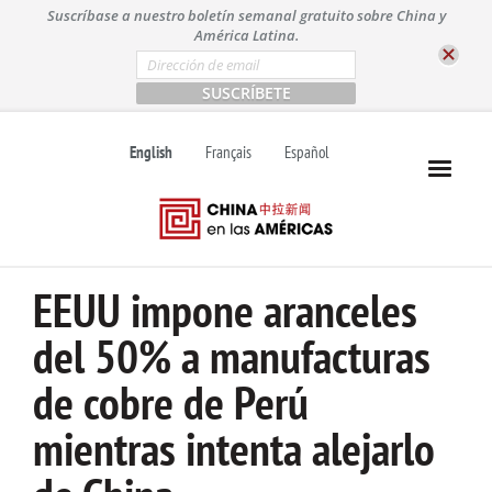
S
Suscríbase a nuestro boletín semanal gratuito sobre China y
k
América Latina.
i
E
m
p
a
t
i
l
o
English
Français
Español
*
c
o
n
t
e
n
EEUU impone aranceles
t
del 50% a manufacturas
de cobre de Perú
mientras intenta alejarlo