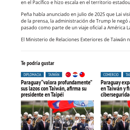
en el Pacífico e hizo escala en el territorio esta
Peña había anunciado en julio de 2025 que Lai vis
de la prensa, la administración de Trump le negó 
pasado como parte de un viaje oficial a América L
El Ministerio de Relaciones Exteriores de Taiwán 
Te podría gustar
DIPLOMACIA
TAIWÁN
COMERCIO
TA
Paraguay “valora profundamente”
Paraguay exp
sus lazos con Taiwán, afirma su
en Taiwán y f
presidente en Taipéi
cibersegurida