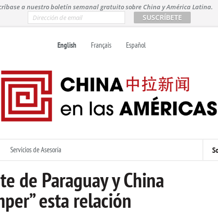
críbase a nuestro boletín semanal gratuito sobre China y América Latina.
E
m
a
i
English
Français
Español
l
*
Servicios de Asesoría
So
nte de Paraguay y China
per” esta relación