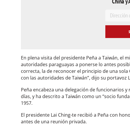
China y 
E
m
a
i
l
*
En plena visita del presidente Peña a Taiwán, el m
autoridades paraguayas a ponerse lo antes posible 
correcta, la de reconocer el principio de una sol
con las autoridades de Taiwán”, dijo su portavoz Li
Peña encabeza una delegación de funcionarios y 
días, y ha descrito a Taiwán como un “socio fundam
1957.
El presidente Lai Ching-te recibió a Peña con hono
antes de una reunión privada.