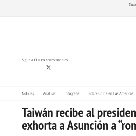
S
Sus
k
i
p
t
o
c
o
n
Sigue a CLA en redes sociales
t
e
n
t
Noticias
Análisis
Infografía
Sobre China en Las Américas
Taiwán recibe al preside
exhorta a Asunción a “rom