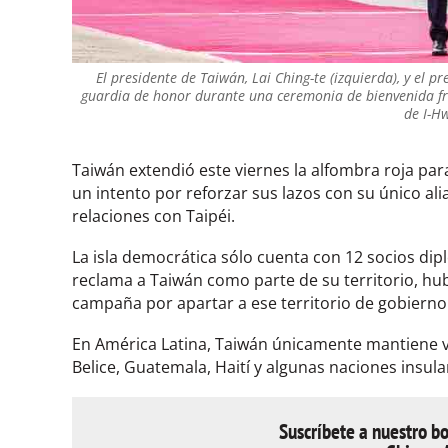
El presidente de Taiwán, Lai Ching-te (izquierda), y el p
guardia de honor durante una ceremonia de bienvenida fren
de I-H
Taiwán extendió este viernes la alfombra roja par
un intento por reforzar sus lazos con su único a
relaciones con Taipéi.
La isla democrática sólo cuenta con 12 socios di
reclama a Taiwán como parte de su territorio, h
campaña por apartar a ese territorio de gobiern
En América Latina, Taiwán únicamente mantiene v
Belice, Guatemala, Haití y algunas naciones insula
Suscríbete a nuestro bo