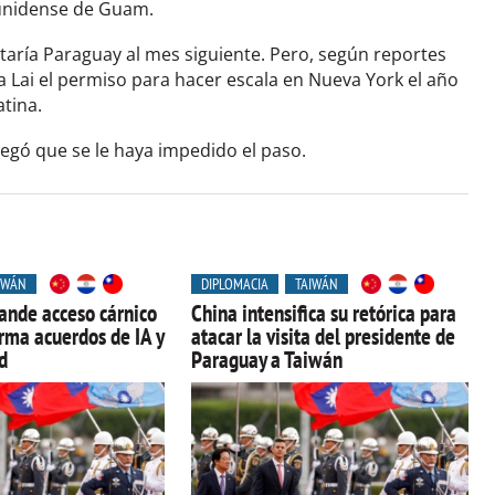
dounidense de Guam.
itaría Paraguay al mes siguiente. Pero, según reportes
a Lai el permiso para hacer escala en Nueva York el año
atina.
negó que se le haya impedido el paso.
IWÁN
DIPLOMACIA
TAIWÁN
ande acceso cárnico
China intensifica su retórica para
irma acuerdos de IA y
atacar la visita del presidente de
d
Paraguay a Taiwán