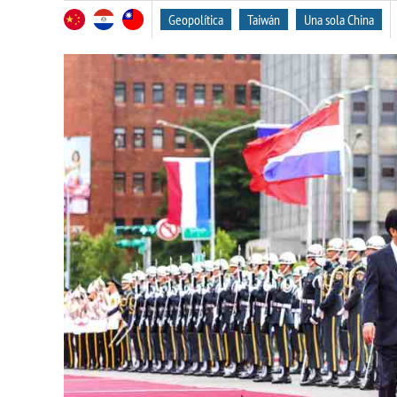
Geopolítica
Taiwán
Una sola China