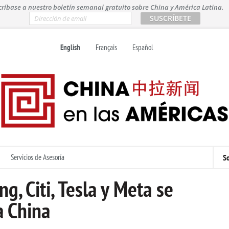
críbase a nuestro boletín semanal gratuito sobre China y América Latina.
E
m
a
i
English
Français
Español
l
*
Servicios de Asesoría
So
g, Citi, Tesla y Meta se
a China