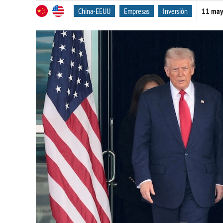
China-EEUU
Empresas
Inversión
11 may