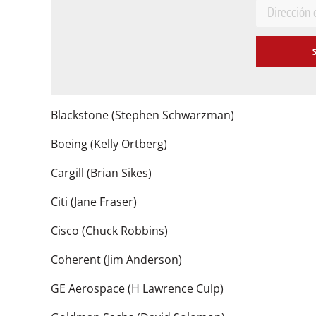
E
m
a
i
l
*
Blackstone (Stephen Schwarzman)
Boeing (Kelly Ortberg)
Cargill (Brian Sikes)
Citi (Jane Fraser)
Cisco (Chuck Robbins)
Coherent (Jim Anderson)
GE Aerospace (H Lawrence Culp)