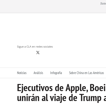
S
Sus
k
i
p
t
o
c
o
n
Sigue a CLA en redes sociales
t
e
n
t
Noticias
Análisis
Infografía
Sobre China en Las Américas
Ejecutivos de Apple, Boein
unirán al viaje de Trump 