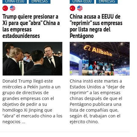
CHINA-EEUU
EMPRESAS
CHINA-EEUU
EMPRESAS
Trump quiere presionar a
China acusa a EEUU de
Xi para que “abra” China a
“reprimir” sus empresas
las empresas
por lista negra del
estadounidenses
Pentágono
Donald Trump llegó este
China instó este martes a
miércoles a Pekín junto a un
Estados Unidos a “dejar de
grupo de directivos de
reprimir” a las empresas
grandes empresas con el
chinas después de que el
objetivo de pedir a su
Pentágono publicara una
homólogo Xi Jinping que
lista de compañías que,
“abra” el mercado chino a los
según él, trabajan con el
negocios ...
ejército chino.