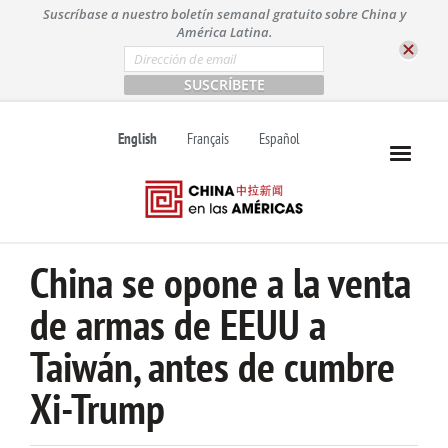
S
Suscríbase a nuestro boletín semanal gratuito sobre China y
k
América Latina.
i
E
m
p
a
t
i
l
o
English
Français
Español
*
c
o
n
t
e
n
China se opone a la venta
t
de armas de EEUU a
Taiwán, antes de cumbre
Xi-Trump