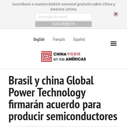
S
Suscríbase a nuestro boletín semanal gratuito sobre China y
k
América Latina.
i
E
m
p
a
t
i
l
o
English
Français
Español
*
c
o
n
t
e
n
Brasil y china Global
t
Power Technology
firmarán acuerdo para
producir semiconductores