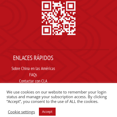
ENLACES RÁPIDOS
Sobre China en las Américas
FAQs
Contactar con CLA
Suscribir
We use cookies on our website to remember your login
Carta ética
status and manage your subscription access. By clicking
“Accept”, you consent to the use of ALL the cookies.
SIGUE A CLA EN REDES SOCIALES
Cookie settings
Accept