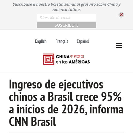
S
Suscríbase a nuestro boletín semanal gratuito sobre China y
k
América Latina.
i
E
m
p
a
t
i
l
o
English
Français
Español
*
c
o
n
t
e
n
Ingreso de ejecutivos
t
chinos a Brasil crece 95%
a inicios de 2026, informa
CNN Brasil