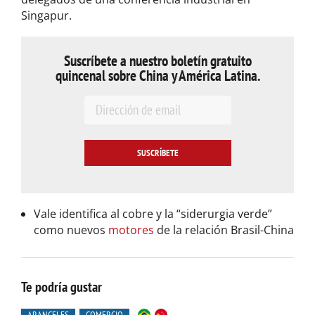
Singapur.
Suscríbete a nuestro boletín gratuito
quincenal sobre China y América Latina.
E
m
a
i
l
*
Vale identifica al cobre y la “siderurgia verde”
como nuevos
motores
de la relación Brasil-China
Te podría gustar
ARANCELES
COMERCIO