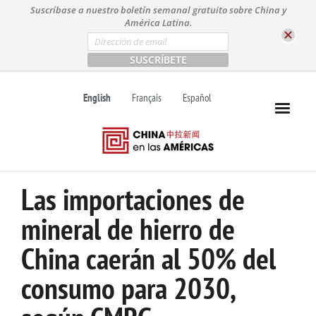
S
Suscríbase a nuestro boletín semanal gratuito sobre China y
k
América Latina.
i
E
m
p
a
t
i
l
o
English
Français
Español
*
c
o
n
t
e
n
Las importaciones de
t
mineral de hierro de
China caerán al 50% del
consumo para 2030,