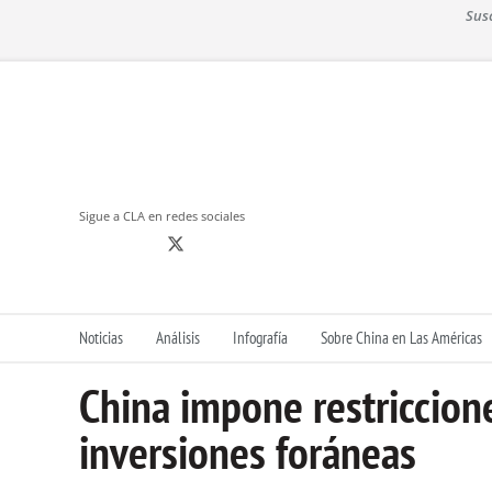
S
Sus
k
i
p
t
o
c
o
n
Sigue a CLA en redes sociales
t
e
n
t
Noticias
Análisis
Infografía
Sobre China en Las Américas
China impone restriccione
inversiones foráneas