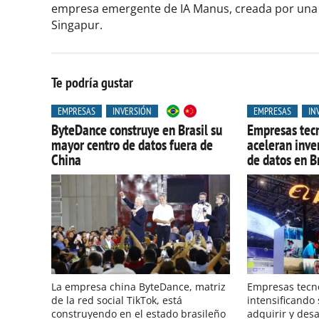
empresa emergente de IA Manus, creada por una
Singapur.
Te podría gustar
EMPRESAS
INVERSIÓN
EMPRESAS
IN
ByteDance construye en Brasil su
Empresas tecn
mayor centro de datos fuera de
aceleran inve
China
de datos en Br
La empresa china ByteDance, matriz
Empresas tecno
de la red social TikTok, está
intensificando
construyendo en el estado brasileño
adquirir y desa