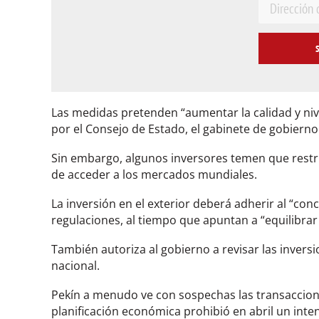
E
m
a
i
l
*
Las medidas pretenden “aumentar la calidad y nive
por el Consejo de Estado, el gabinete de gobierno
Sin embargo, algunos inversores temen que restri
de acceder a los mercados mundiales.
La inversión en el exterior deberá adherir al “con
regulaciones, al tiempo que apuntan a “equilibrar
También autoriza al gobierno a revisar las inver
nacional.
Pekín a menudo ve con sospechas las transaccione
planificación económica prohibió en abril un inte