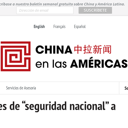
críbase a nuestro boletín semanal gratuito sobre China y América Latina.
E
m
a
i
English
Français
Español
l
*
Servicios de Asesoría
So
s de “seguridad nacional” a