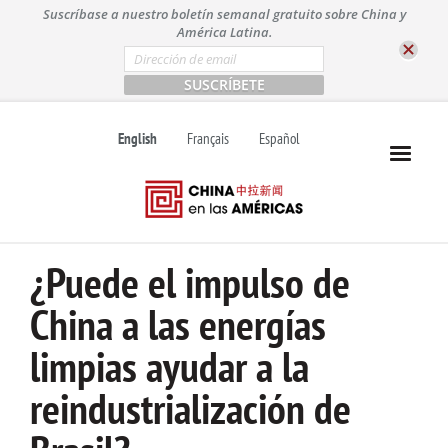
S
Suscríbase a nuestro boletín semanal gratuito sobre China y
k
América Latina.
i
E
m
p
a
t
i
l
o
English
Français
Español
*
c
o
n
t
e
n
¿Puede el impulso de
t
China a las energías
limpias ayudar a la
reindustrialización de