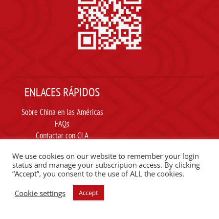
ENLACES RÁPIDOS
Sobre China en las Américas
FAQs
Contactar con CLA
Suscribir
We use cookies on our website to remember your login
Carta ética
status and manage your subscription access. By clicking
“Accept”, you consent to the use of ALL the cookies.
SIGUE A CLA EN REDES SOCIALES
Cookie settings
Accept