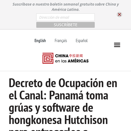
S
Suscríbase a nuestro boletín semanal gratuito sobre China y
k
América Latina.
i
E
m
p
a
t
i
l
o
English
Français
Español
*
c
o
n
t
e
n
Decreto de Ocupación en
t
el Canal: Panamá toma
grúas y software de
hongkonesa Hutchison