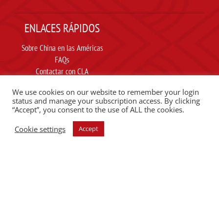
ENLACES RÁPIDOS
Sobre China en las Américas
FAQs
Contactar con CLA
Suscribir
We use cookies on our website to remember your login
Carta ética
status and manage your subscription access. By clicking
“Accept”, you consent to the use of ALL the cookies.
SIGUE A CLA EN REDES SOCIALES
Cookie settings
Accept
ESCUCHE EL PODCAST DEL CLA
Copyright @2025 Proyecto Africa-China