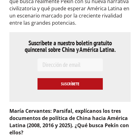
qué busca realmente Pekín con su nueva narrativa
civilizatoria y qué puede esperar América Latina en
un escenario marcado por la creciente rivalidad
entre las grandes potencias.
Suscríbete a nuestro boletín gratuito
quincenal sobre China y América Latina.
E
m
a
i
l
*
María Cervantes: Parsifal, explícanos los tres
documentos de política de China hacia América
Latina (2008, 2016 y 2025). ¿Qué busca Pekín con
ellos?