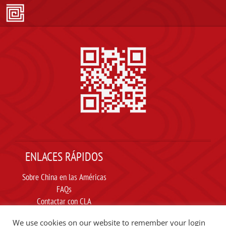
ENLACES RÁPIDOS
Sobre China en las Américas
FAQs
Contactar con CLA
Suscribir
We use cookies on our website to remember your login
Carta ética