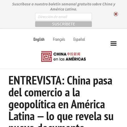
S
Suscríbase a nuestro boletín semanal gratuito sobre China y
k
América Latina.
i
E
m
p
a
t
i
l
o
English
Français
Español
*
c
o
n
t
e
n
ENTREVISTA: China pasa
t
del comercio a la
geopolítica en América
Latina — lo que revela su