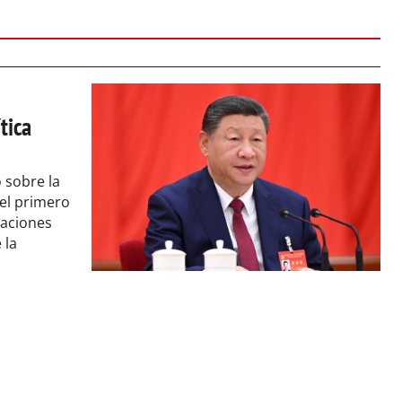
tica
 sobre la
 el primero
laciones
 la