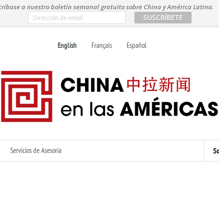
críbase a nuestro boletín semanal gratuito sobre China y América Latina.
E
m
a
i
English
Français
Español
l
*
Servicios de Asesoría
So