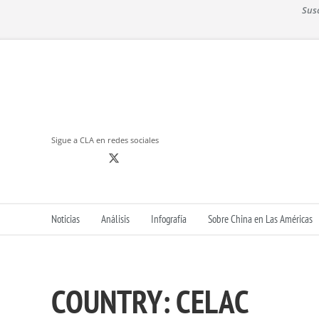
S
Sus
k
i
p
t
o
c
o
n
Sigue a CLA en redes sociales
t
e
n
t
Noticias
Análisis
Infografía
Sobre China en Las Américas
COUNTRY:
CELAC