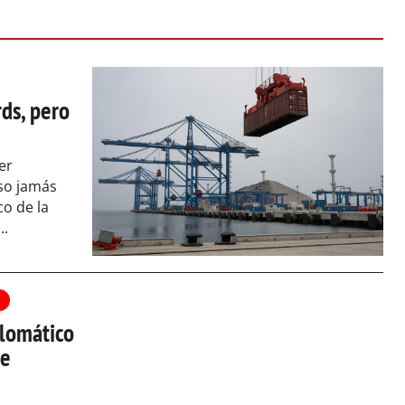
ds, pero
er
so jamás
o de la
..
plomático
de