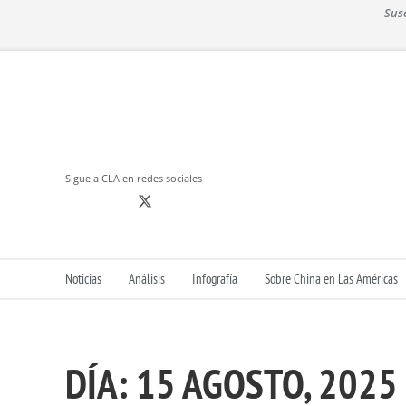
S
Sus
k
i
p
t
o
c
o
n
Sigue a CLA en redes sociales
t
e
n
t
Noticias
Análisis
Infografía
Sobre China en Las Américas
DÍA:
15 AGOSTO, 2025