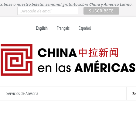
críbase a nuestro boletín semanal gratuito sobre China y América Latina.
E
m
a
i
English
Français
Español
l
*
Servicios de Asesoría
So