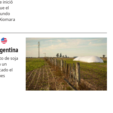
 inició
ue el
mundo
 Xiomara
rgentina
to de soja
n un
cado el
ues