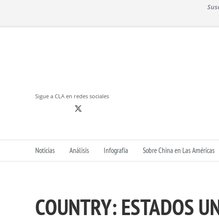
S
Sus
k
i
p
t
o
c
o
n
Sigue a CLA en redes sociales
t
e
n
t
Noticias
Análisis
Infografía
Sobre China en Las Américas
COUNTRY:
ESTADOS U