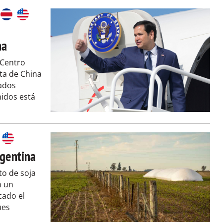
na
 Centro
ta de China
ados
idos está
rgentina
to de soja
n un
cado el
ues