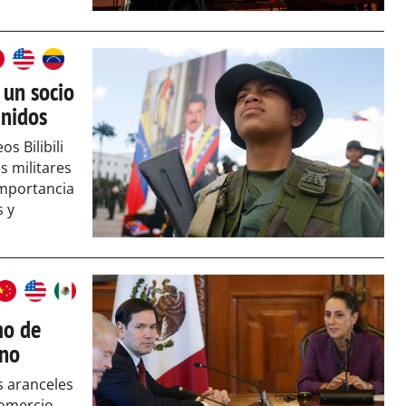
 un socio
Unidos
s Bilibili
s militares
importancia
s y
mo de
ino
s aranceles
comercio