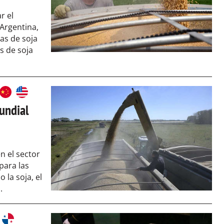
r el
 Argentina,
as de soja
s de soja
undial
 el sector
para las
 la soja, el
.