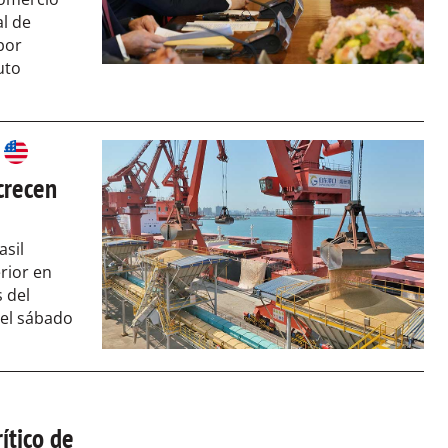
al de
por
uto
crecen
asil
rior en
 del
 el sábado
ítico de