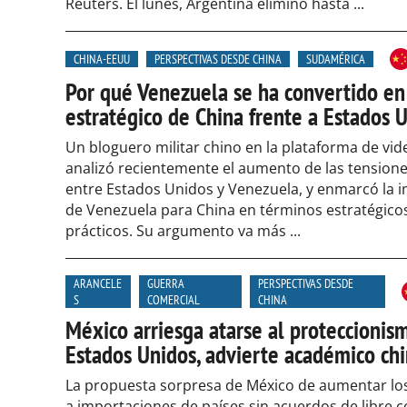
Reuters. El lunes, Argentina eliminó hasta ...
CHINA-EEUU
PERSPECTIVAS DESDE CHINA
SUDAMÉRICA
Por qué Venezuela se ha convertido en
estratégico de China frente a Estados 
Un bloguero militar chino en la plataforma de video
analizó recientemente el aumento de las tensione
entre Estados Unidos y Venezuela, y enmarcó la 
de Venezuela para China en términos estratégico
prácticos. Su argumento va más ...
ARANCELE
GUERRA
PERSPECTIVAS DESDE
S
COMERCIAL
CHINA
México arriesga atarse al proteccionis
Estados Unidos, advierte académico ch
La propuesta sorpresa de México de aumentar lo
a importaciones de países sin acuerdos de libre 