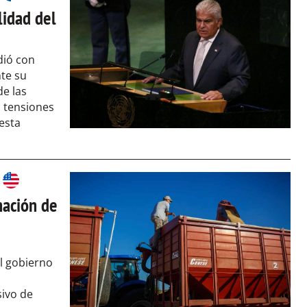
lidad del
dió con
te su
de las
 tensiones
esta
nación de
el gobierno
sivo de