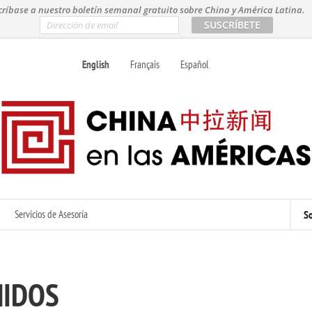
críbase a nuestro boletín semanal gratuito sobre China y América Latina.
E
m
a
i
English
Français
Español
l
*
Servicios de Asesoría
So
NIDOS