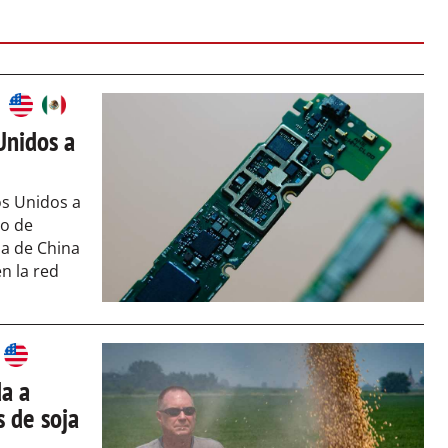
Unidos a
os Unidos a
lo de
a de China
n la red
da a
 de soja