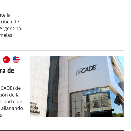
te la
rítico de
Argentina.
amelas
pra de
(CADE) de
ción de la
r parte de
 allanando
s