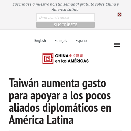
S
Suscríbase a nuestro boletín semanal gratuito sobre China y
k
América Latina.
i
E
m
p
a
t
i
l
o
English
Français
Español
*
c
o
n
t
e
n
Taiwán aumenta gasto
t
para apoyar a los pocos
aliados diplomáticos en
América Latina