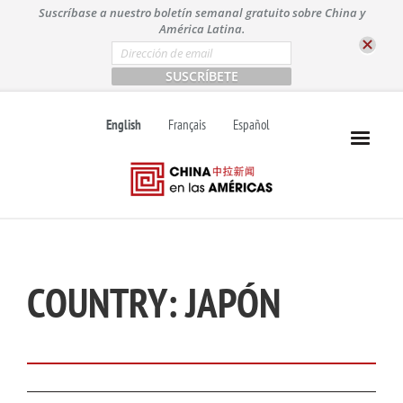
S
Suscríbase a nuestro boletín semanal gratuito sobre China y
k
América Latina.
i
E
m
p
a
t
i
l
o
English
Français
Español
*
c
o
n
t
e
n
t
COUNTRY:
JAPÓN