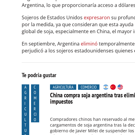
Argentina, lo que proporcionaría acceso a dólare
Sojeros de Estados Unidos
expresaron
su profun
por la medida, ya que consideran que esta ayuda 
global de soja, especialmente en China, el mayor
En septiembre, Argentina
eliminó
temporalmente e
perjudicó a los sojeros estadounidenses quienes 
Te podría gustar
A
C
AGRICULTURA
COMERCIO
G
O
China compra soja argentina tras elim
R
M
impuestos
I
E
C
R
U
CI
Compradores chinos han reservado al me
L
O
cargamentos de soja argentina tras la dec
T
U
gobierno de Javier Milei de suspender lo