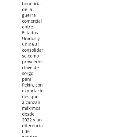
beneficia
de la
guerra
comercial
entre
Estados
Unidos y
China al
consolidar
se como
proveedor
clave de
sorgo
para
Pekín, con
exportacio
nes que
alcanzan
máximos
desde
2022 y un
diferencia
l de