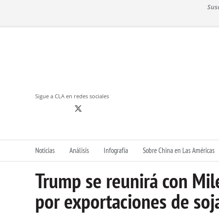
S
Sus
k
i
p
t
o
c
o
n
Sigue a CLA en redes sociales
t
e
n
t
Noticias
Análisis
Infografía
Sobre China en Las Américas
Trump se reunirá con Mil
por exportaciones de soj