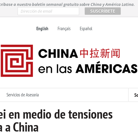
críbase a nuestro boletín semanal gratuito sobre China y América Latina.
E
m
a
i
English
Français
Español
l
*
Servicios de Asesoría
So
ei en medio de tensiones
a a China