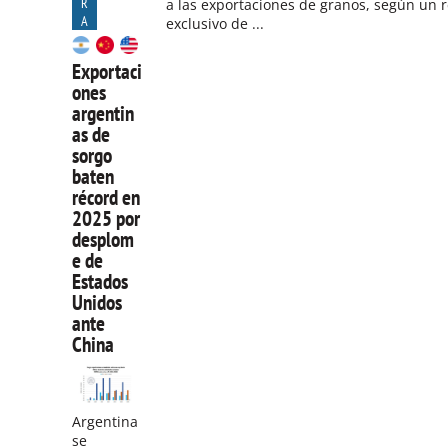
R
a las exportaciones de granos, según un 
A
exclusivo de ...
Exportaci
ones
argentin
as de
sorgo
baten
récord en
2025 por
desplom
e de
Estados
Unidos
ante
China
Argentina
se