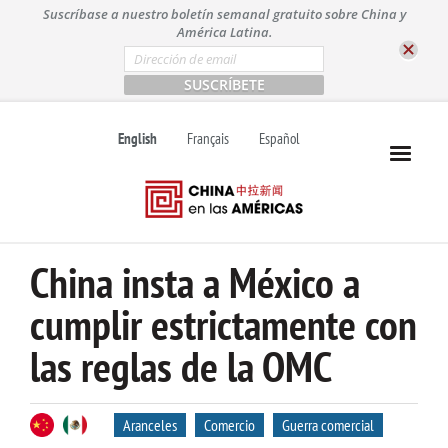
S
Suscríbase a nuestro boletín semanal gratuito sobre China y
k
América Latina.
i
E
m
p
a
t
i
l
o
English
Français
Español
*
c
o
n
t
e
n
China insta a México a
t
cumplir estrictamente con
las reglas de la OMC
Aranceles
Comercio
Guerra comercial