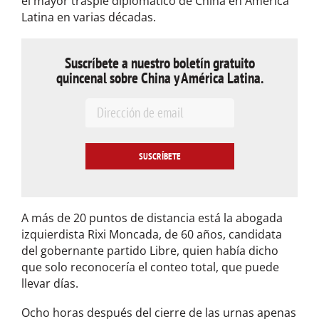
el mayor traspié diplomático de China en América
Latina en varias décadas.
Suscríbete a nuestro boletín gratuito
quincenal sobre China y América Latina.
E
m
a
i
l
*
A más de 20 puntos de distancia está la abogada
izquierdista Rixi Moncada, de 60 años, candidata
del gobernante partido Libre, quien había dicho
que solo reconocería el conteo total, que puede
llevar días.
Ocho horas después del cierre de las urnas apenas