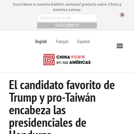
S
Suscríbase a nuestro boletín semanal gratuito sobre China y
k
América Latina.
i
E
m
p
a
t
i
l
o
English
Français
Español
*
c
o
n
t
e
n
El candidato favorito de
t
Trump y pro-Taiwán
encabeza las
presidenciales de