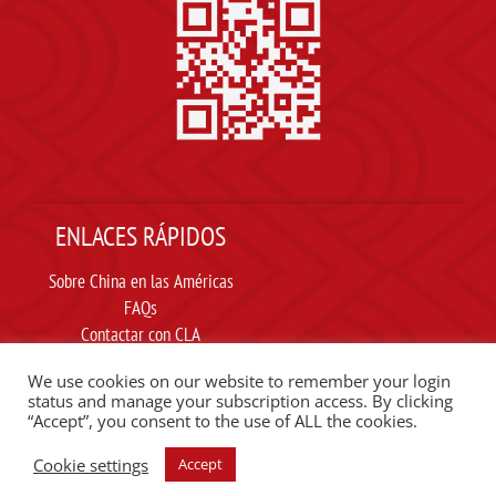
ENLACES RÁPIDOS
Sobre China en las Américas
FAQs
Contactar con CLA
Suscribir
We use cookies on our website to remember your login
Carta ética
status and manage your subscription access. By clicking
“Accept”, you consent to the use of ALL the cookies.
SIGUE A CLA EN REDES SOCIALES
Cookie settings
Accept