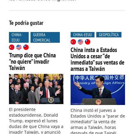
Te podría gustar
CHINA-
GUERRA
CHINA-EEUU
GEOPOLÍTICA
EEUU
COMERCIAL
China insta a Estados
Trump dice que China
Unidos a cesar “de
“no quiere” invadir
inmediato” sus ventas de
Taiwán
armas a Taiwán
El presidente
China instó el jueves a
estadounidense, Donald
Estados Unidos a “parar de
Trump, expresó el lunes
inmediato” la venta de
dudas de que China vaya a
armas a Taiwán, horas
invadir Taiwán, y anunció
después de que Taipéi