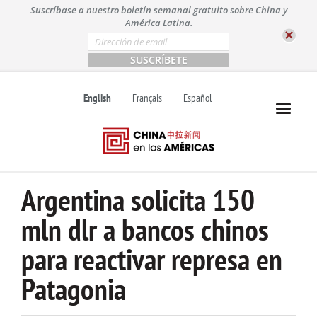
S
Suscríbase a nuestro boletín semanal gratuito sobre China y
k
América Latina.
i
E
m
p
a
t
i
l
o
English
Français
Español
*
c
o
n
t
e
n
Argentina solicita 150
t
mln dlr a bancos chinos
para reactivar represa en
Patagonia