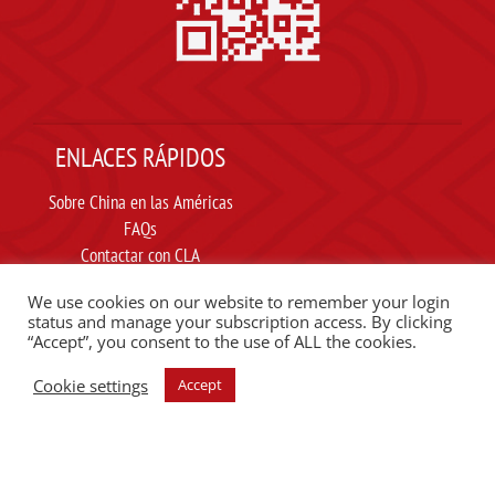
ENLACES RÁPIDOS
Sobre China en las Américas
FAQs
Contactar con CLA
Suscribir
We use cookies on our website to remember your login
Carta ética
status and manage your subscription access. By clicking
“Accept”, you consent to the use of ALL the cookies.
SIGUE A CLA EN REDES SOCIALES
Cookie settings
Accept