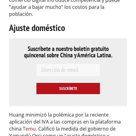
“ayudar a bajar mucho” los costos para la
población.
Ajuste doméstico
Suscríbete a nuestro boletín gratuito
quincenal sobre China y América Latina.
E
m
a
i
l
*
Huang minimizó la polémica por la reciente
aplicación del IVA a las compras en la plataforma
china
Temu
. Calificó la medida del gobierno de
Yamandú Orsi como un “ajuste doméstico y