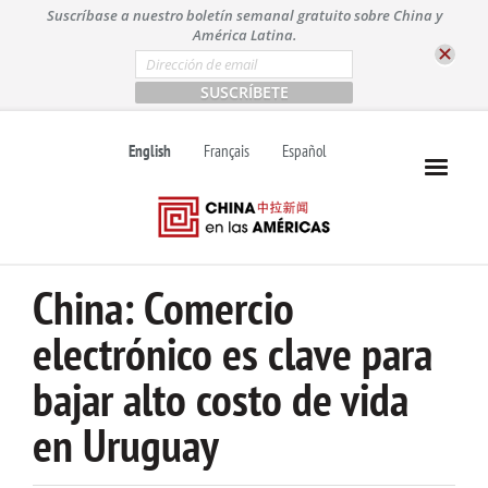
S
Suscríbase a nuestro boletín semanal gratuito sobre China y
k
América Latina.
i
E
m
p
a
t
i
l
o
English
Français
Español
*
c
o
n
t
e
n
China: Comercio
t
electrónico es clave para
bajar alto costo de vida
en Uruguay