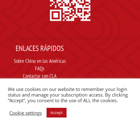
ENLACES RÁPIDOS
Sobre China en las Américas
FAQs
Contactar con CLA
Suscribir
We use cookies on our website to remember your login
Carta ética
status and manage your subscription access. By clicking
“Accept”, you consent to the use of ALL the cookies.
SIGUE A CLA EN REDES SOCIALES
Cookie settings
Accept