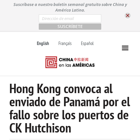
S
Suscríbase a nuestro boletín semanal gratuito sobre China y
k
América Latina.
i
E
m
p
a
t
i
l
o
English
Français
Español
*
c
o
n
t
e
n
Hong Kong convoca al
t
enviado de Panamá por el
fallo sobre los puertos de
CK Hutchison