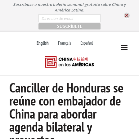
S
Suscríbase a nuestro boletín semanal gratuito sobre China y
k
América Latina.
i
E
m
p
a
t
i
l
o
English
Français
Español
*
c
o
n
t
e
n
Canciller de Honduras se
t
reúne con embajador de
China para abordar
agenda bilateral y