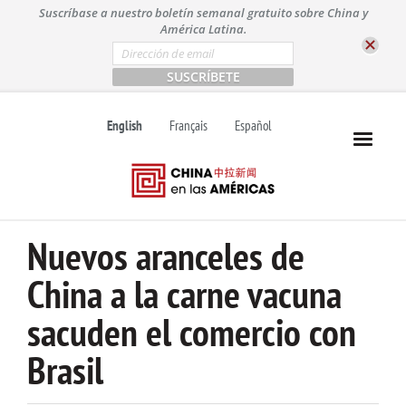
S
Suscríbase a nuestro boletín semanal gratuito sobre China y
k
América Latina.
i
E
m
p
a
t
i
l
o
English
Français
Español
*
c
o
n
t
e
n
Nuevos aranceles de
t
China a la carne vacuna
sacuden el comercio con
Brasil