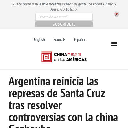
S
Suscríbase a nuestro boletín semanal gratuito sobre China y
k
América Latina.
i
E
m
p
a
t
i
l
o
English
Français
Español
*
c
o
n
t
e
n
Argentina reinicia las
t
represas de Santa Cruz
tras resolver
controversias con la china