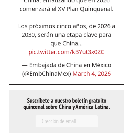
China, enfatizando que en 2026
comenzará el XV Plan Quinquenal.
Los próximos cinco años, de 2026 a
2030, serán una etapa clave para
que China…
pic.twitter.com/kBYut3x0ZC
— Embajada de China en México
(@EmbChinaMex)
March 4, 2026
Suscríbete a nuestro boletín gratuito
quincenal sobre China y América Latina.
E
m
a