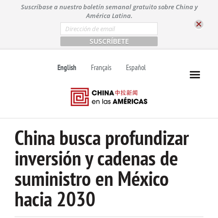
S
Suscríbase a nuestro boletín semanal gratuito sobre China y
k
América Latina.
i
E
m
p
a
t
i
l
o
English
Français
Español
*
c
o
n
t
e
n
China busca profundizar
t
inversión y cadenas de
suministro en México
hacia 2030