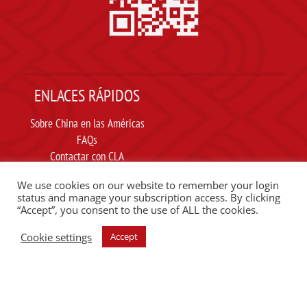
ENLACES RÁPIDOS
Sobre China en las Américas
FAQs
Contactar con CLA
Suscribir
We use cookies on our website to remember your login
Carta ética
status and manage your subscription access. By clicking
“Accept”, you consent to the use of ALL the cookies.
SIGUE A CLA EN REDES SOCIALES
Cookie settings
Accept
ESCUCHE EL PODCAST DEL CLA