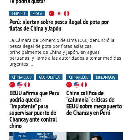
Te podría gustar
EMPLEO
PESCA
Perú: alertan sobre pesca ilegal de pota por
flotas de China y Japón
La Cámara de Comercio de Lima (CCL) denunció la
pesca ilegal de pota por flotas asiáticas,
principalmente de China y Japón, en aguas
peruanas, y llamó a las autoridades a tomar medidas
urgentes ...
CHINA-EEUU
GEOPOLÍTICA
CHINA-EEUU
DIPLOMACIA
EEUU afirma que Perú
China califica de
podría quedar
“calumnia” críticas de
“impotente” para
EEUU sobre megapuerto
supervisar puerto de
de Chancay en Perú
Chancay ante control
chino