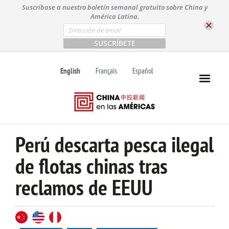
S
Suscríbase a nuestro boletín semanal gratuito sobre China y
k
América Latina.
i
E
m
p
a
t
i
l
o
English
Français
Español
*
c
o
n
t
e
n
Perú descarta pesca ilegal
t
de flotas chinas tras
reclamos de EEUU