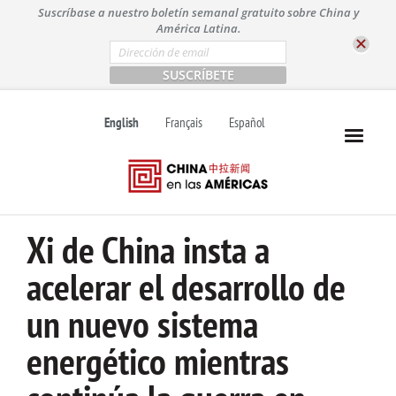
S
Suscríbase a nuestro boletín semanal gratuito sobre China y
k
América Latina.
i
E
m
p
a
t
i
l
o
English
Français
Español
*
c
o
n
t
e
n
Xi de China insta a
t
acelerar el desarrollo de
un nuevo sistema
energético mientras