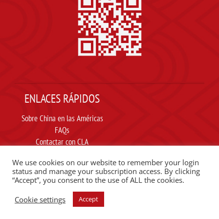
ENLACES RÁPIDOS
Sobre China en las Américas
FAQs
Contactar con CLA
Suscribir
We use cookies on our website to remember your login
Carta ética
status and manage your subscription access. By clicking
“Accept”, you consent to the use of ALL the cookies.
SIGUE A CLA EN REDES SOCIALES
Cookie settings
Accept