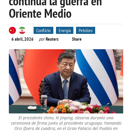
continúa la guerra en
Oriente Medio
Conflicto
Energía
Petróleo
6 abril, 2026
por
Reuters
Share
El presidente chino, Xi Jinping, observa durante una
ceremonia de firma junto al presidente uruguayo, Yamandú
Orsi (fuera de cuadro), en el Gran Palacio del Pueblo en