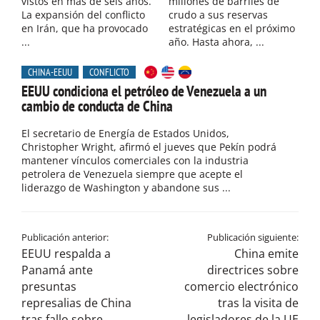
vistos en más de seis años.
millones de barriles de
La expansión del conflicto
crudo a sus reservas
en Irán, que ha provocado
estratégicas en el próximo
...
año. Hasta ahora, ...
CHINA-EEUU
CONFLICTO
EEUU condiciona el petróleo de Venezuela a un
cambio de conducta de China
El secretario de Energía de Estados Unidos,
Christopher Wright, afirmó el jueves que Pekín podrá
mantener vínculos comerciales con la industria
petrolera de Venezuela siempre que acepte el
liderazgo de Washington y abandone sus ...
Publicación anterior:
Publicación siguiente:
EEUU respalda a
China emite
Panamá ante
directrices sobre
presuntas
comercio electrónico
represalias de China
tras la visita de
tras fallo sobre
legisladores de la UE