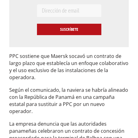
E
m
a
i
l
*
PPC sostiene que Maersk socavó un contrato de
largo plazo que establecía un enfoque colaborativo
y el uso exclusivo de las instalaciones de la
operadora.
Según el comunicado, la naviera se habría alineado
con la República de Panamá en una campaña
estatal para sustituir a PPC por un nuevo
operador.
La empresa denuncia que las autoridades
panameñas celebraron un contrato de concesión
preacordado para la terminal de Balboa con una