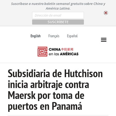
S
Suscríbase a nuestro boletín semanal gratuito sobre China y
k
América Latina.
i
E
m
p
a
t
i
l
o
English
Français
Español
*
c
o
n
t
e
n
Subsidiaria de Hutchison
t
inicia arbitraje contra
Maersk por toma de
puertos en Panamá