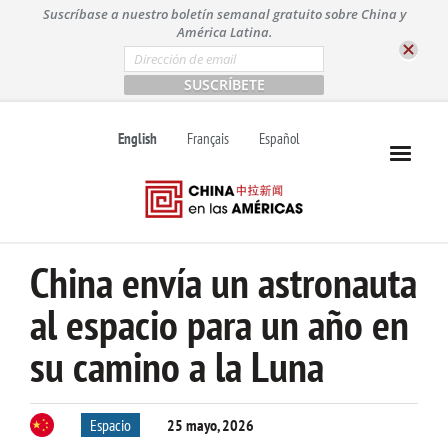
S
Suscríbase a nuestro boletín semanal gratuito sobre China y
k
América Latina.
i
E
m
p
a
t
i
l
o
English
Français
Español
*
c
o
n
t
e
n
China envía un astronauta
t
al espacio para un año en
su camino a la Luna
Espacio
25 mayo, 2026