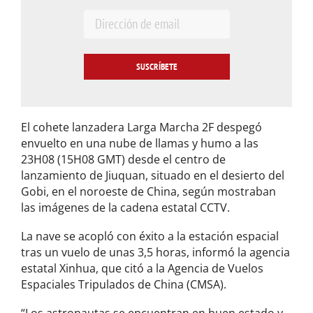
E
m
a
i
l
*
El cohete lanzadera Larga Marcha 2F despegó
envuelto en una nube de llamas y humo a las
23H08 (15H08 GMT) desde el centro de
lanzamiento de Jiuquan, situado en el desierto del
Gobi, en el noroeste de China, según mostraban
las imágenes de la cadena estatal CCTV.
La nave se acopló con éxito a la estación espacial
tras un vuelo de unas 3,5 horas, informó la agencia
estatal Xinhua, que citó a la Agencia de Vuelos
Espaciales Tripulados de China (CMSA).
“Los astronautas se encuentran en buen estado y