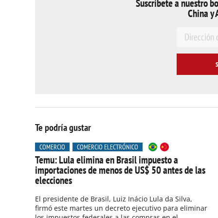
Suscríbete a nuestro bo
China y 
E
m
a
i
l
*
Te podría gustar
COMERCIO
COMERCIO ELECTRÓNICO
Temu: Lula elimina en Brasil impuesto a
importaciones de menos de US$ 50 antes de las
elecciones
El presidente de Brasil, Luiz Inácio Lula da Silva,
firmó este martes un decreto ejecutivo para eliminar
los impuestos federales a las compras en el