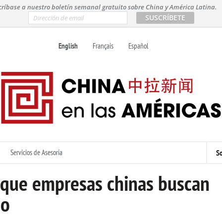
críbase a nuestro boletín semanal gratuito sobre China y América Latina.
E
m
a
i
English
Français
Español
l
*
Servicios de Asesoría
So
 que empresas chinas buscan
ño