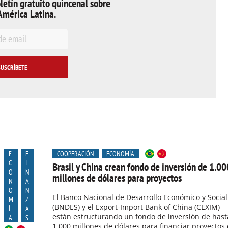
letín gratuito quincenal sobre
América Latina.
E
F
COOPERACIÓN
ECONOMÍA
C
I
Brasil y China crean fondo de inversión de 1.00
O
N
millones de dólares para proyectos
N
A
O
N
El Banco Nacional de Desarrollo Económico y Social
M
Z
(BNDES) y el Export-Import Bank of China (CEXIM)
Í
A
están estructurando un fondo de inversión de hast
A
S
1.000 millones de dólares para financiar proyectos