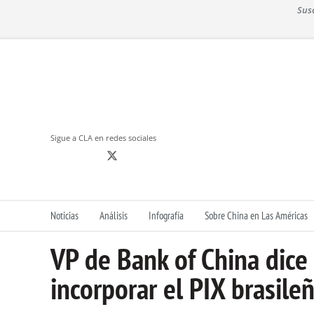
S
Sus
k
i
p
t
o
c
o
n
Sigue a CLA en redes sociales
t
e
n
t
Noticias
Análisis
Infografía
Sobre China en Las Américas
VP de Bank of China dice
incorporar el PIX brasile