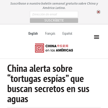
S
Suscríbase a nuestro boletín semanal gratuito sobre China y
k
América Latina.
i
E
m
p
a
t
i
l
o
English
Français
Español
*
c
o
n
t
e
n
China alerta sobre
t
“tortugas espías” que
buscan secretos en sus
aguas