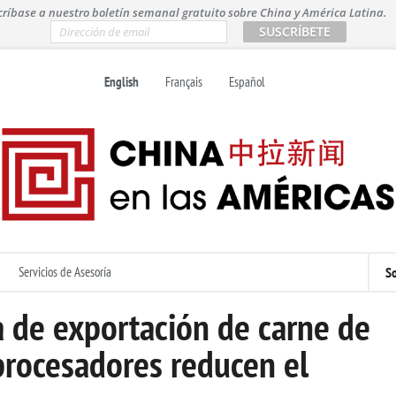
críbase a nuestro boletín semanal gratuito sobre China y América Latina.
E
m
a
i
English
Français
Español
l
*
Servicios de Asesoría
So
ta de exportación de carne de
 procesadores reducen el