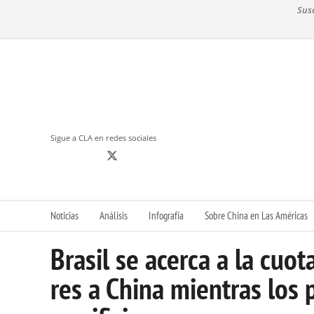
S
Sus
k
i
p
t
o
c
o
n
Sigue a CLA en redes sociales
t
e
n
t
Noticias
Análisis
Infografía
Sobre China en Las Américas
Brasil se acerca a la cuo
res a China mientras los