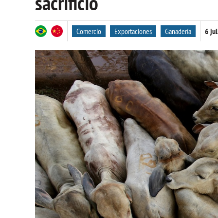
sacrificio
Comercio
Exportaciones
Ganadería
6 ju