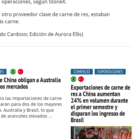
s operaciones, según StoneX.
, otro proveedor clave de carne de res, estaban
ás carne.
do Cardoso; Edición de Aurora Ellis)
ES
COMERCIO
EXPORTACIONES
e China obligan a Australia
evos mercados
Exportaciones de carne de
res a China aumentan
ra las importaciones de carne
24% en volumen durante
zarán para dos de los mayores
el primer semestre y
Australia y Brasil, lo que
disparan los ingresos de
 de aranceles elevados ...
Brasil