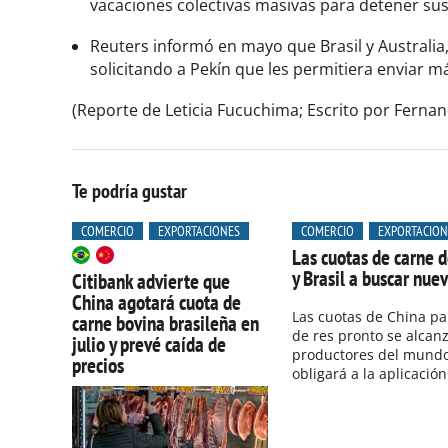
vacaciones colectivas masivas para detener su
Reuters informó en mayo que Brasil y Australia
solicitando a Pekín que les permitiera enviar m
(Reporte de Leticia Fucuchima; Escrito por Fernan
Te podría gustar
COMERCIO
EXPORTACIONES
COMERCIO
EXPORTACION
Las cuotas de carne d
y Brasil a buscar nu
Citibank advierte que
China agotará cuota de
Las cuotas de China pa
carne bovina brasileña en
de res pronto se alcan
julio y prevé caída de
productores del mundo, 
precios
obligará a la aplicación