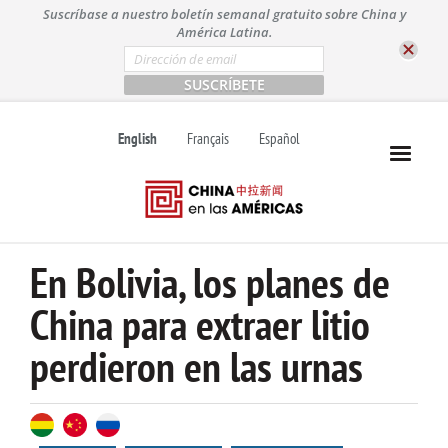
S
Suscríbase a nuestro boletín semanal gratuito sobre China y
k
América Latina.
i
E
m
p
a
t
i
l
o
English
Français
Español
*
c
o
n
t
e
n
En Bolivia, los planes de
t
China para extraer litio
perdieron en las urnas