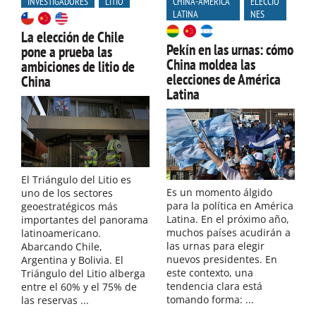
INVESTIGADORES
LITIO
CHINA-AMÉRICA
ELECCIO
LATINA
NES
La elección de Chile
Pekín en las urnas: cómo
pone a prueba las
China moldea las
ambiciones de litio de
elecciones de América
China
Latina
El Triángulo del Litio es
Es un momento álgido
uno de los sectores
para la política en América
geoestratégicos más
Latina. En el próximo año,
importantes del panorama
muchos países acudirán a
latinoamericano.
las urnas para elegir
Abarcando Chile,
nuevos presidentes. En
Argentina y Bolivia. El
este contexto, una
Triángulo del Litio alberga
tendencia clara está
entre el 60% y el 75% de
tomando forma: ...
las reservas ...