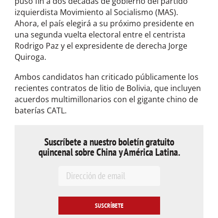
puso fin a dos décadas de gobierno del partido
izquierdista Movimiento al Socialismo (MAS).
Ahora, el país elegirá a su próximo presidente en
una segunda vuelta electoral entre el centrista
Rodrigo Paz y el expresidente de derecha Jorge
Quiroga.
Ambos candidatos han criticado públicamente los
recientes contratos de litio de Bolivia, que incluyen
acuerdos multimillonarios con el gigante chino de
baterías CATL.
Suscríbete a nuestro boletín gratuito
quincenal sobre China y América Latina.
E
m
a
i
l