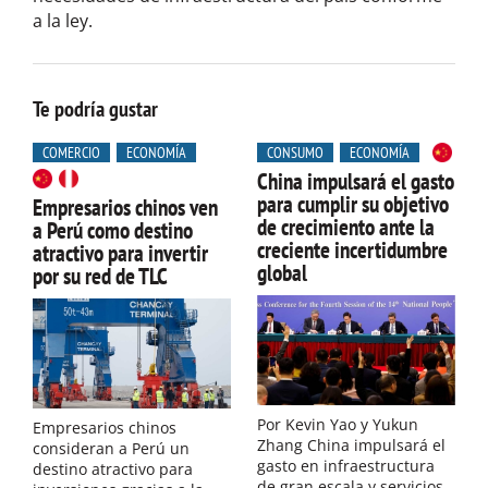
a la ley.
Te podría gustar
COMERCIO
ECONOMÍA
CONSUMO
ECONOMÍA
China impulsará el gasto
para cumplir su objetivo
Empresarios chinos ven
de crecimiento ante la
a Perú como destino
creciente incertidumbre
atractivo para invertir
global
por su red de TLC
Por Kevin Yao y Yukun
Empresarios chinos
Zhang China impulsará el
consideran a Perú un
gasto en infraestructura
destino atractivo para
de gran escala y servicios