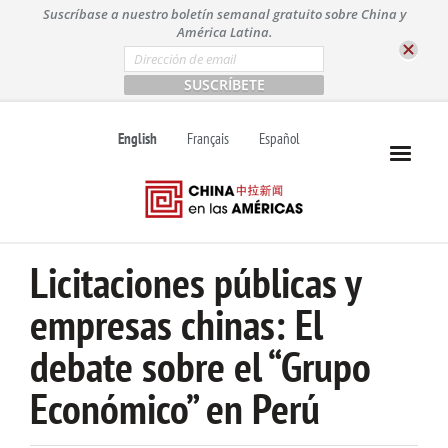
S
Suscríbase a nuestro boletín semanal gratuito sobre China y
k
América Latina.
i
E
m
p
a
t
i
l
o
English
Français
Español
*
c
o
n
t
e
n
Licitaciones públicas y
t
empresas chinas: El
debate sobre el “Grupo
Económico” en Perú