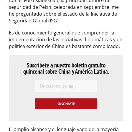
Con el Foro Xiangshan, la principal cumbre de
seguridad de Pekín, celebrada en septiembre, me
he preguntado sobre el estado de la Iniciativa de
Seguridad Global (ISG).
Es de conocimiento general que comprender la
implementación de las iniciativas diplomáticas y de
política exterior de China es bastante complicado.
Suscríbete a nuestro boletín gratuito
quincenal sobre China y América Latina.
E
m
a
i
l
*
El amplio alcance y el lenguaje vago de la mayoría