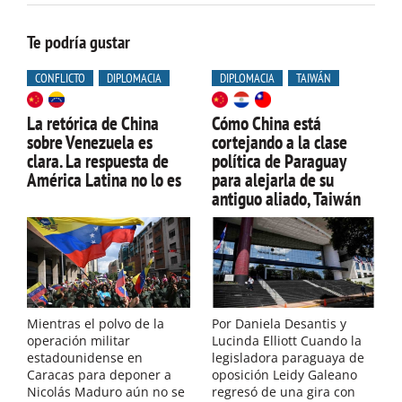
Te podría gustar
CONFLICTO
DIPLOMACIA
DIPLOMACIA
TAIWÁN
La retórica de China
Cómo China está
sobre Venezuela es
cortejando a la clase
clara. La respuesta de
política de Paraguay
América Latina no lo es
para alejarla de su
antiguo aliado, Taiwán
Mientras el polvo de la
Por Daniela Desantis y
operación militar
Lucinda Elliott Cuando la
estadounidense en
legisladora paraguaya de
Caracas para deponer a
oposición Leidy Galeano
Nicolás Maduro aún no se
regresó de una gira con