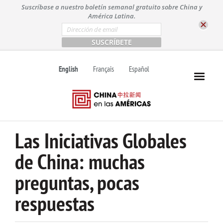
S
Suscríbase a nuestro boletín semanal gratuito sobre China y
k
América Latina.
i
E
m
p
a
t
i
l
o
English
Français
Español
*
c
o
n
t
e
n
Las Iniciativas Globales
t
de China: muchas
preguntas, pocas
respuestas