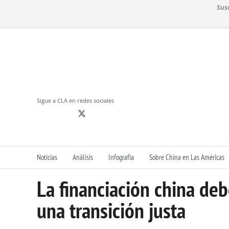
S
Sus
k
i
p
t
o
c
o
n
Sigue a CLA en redes sociales
t
e
n
t
Noticias
Análisis
Infografía
Sobre China en Las Américas
La financiación china de
una transición justa