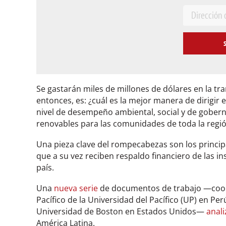
E
m
a
i
l
*
Se gastarán miles de millones de dólares en la tr
entonces, es: ¿cuál es la mejor manera de dirigir 
nivel de desempeño ambiental, social y de goberna
renovables para las comunidades de toda la regi
Una pieza clave del rompecabezas son los princip
que a su vez reciben respaldo financiero de las ins
país.
Una
nueva serie
de documentos de trabajo —coord
Pacífico de la Universidad del Pacífico (UP) en Per
Universidad de Boston en Estados Unidos—
anali
América Latina.