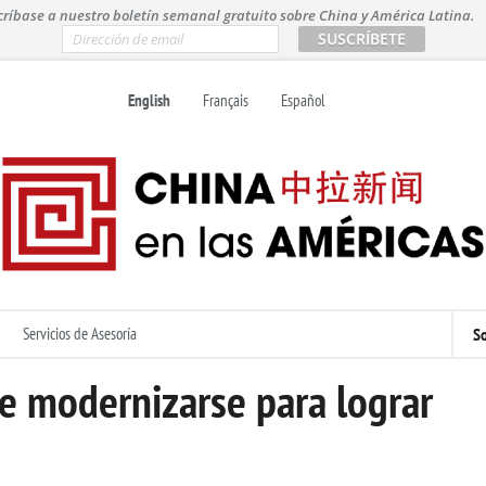
críbase a nuestro boletín semanal gratuito sobre China y América Latina.
E
m
a
i
English
Français
Español
l
*
Servicios de Asesoría
So
be modernizarse para lograr