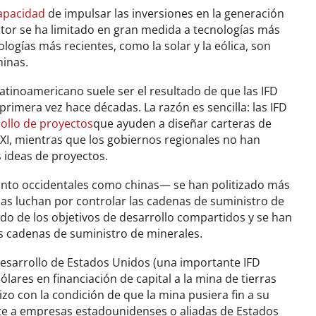
apacidad
de impulsar las inversiones en la generación
ctor se ha limitado en gran medida a tecnologías más
ologías más recientes, como la solar y la eólica, son
hinas.
 latinoamericano suele ser el resultado de que las IFD
primera vez hace décadas. La razón es sencilla: las IFD
ollo de proyectos
que ayuden a diseñar carteras de
XXI, mientras que los gobiernos regionales no han
 ideas de proyectos.
anto occidentales como chinas— se han politizado más
ias luchan por controlar las cadenas de suministro de
ado de los objetivos de desarrollo compartidos y se han
as cadenas de suministro de minerales.
Desarrollo de Estados Unidos (una importante IFD
ares en financiación de capital a la mina de tierras
izo con la condición de que la mina pusiera fin a su
te a empresas estadounidenses o aliadas de Estados