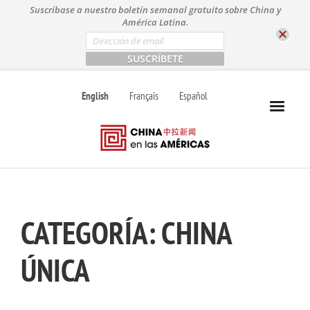
S
Suscríbase a nuestro boletín semanal gratuito sobre China y
k
América Latina.
i
E
m
p
a
t
i
l
o
English
Français
Español
*
c
o
n
t
e
n
t
CATEGORÍA:
CHINA
ÚNICA